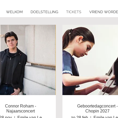
WELKOM
DOELSTELLING
TICKETS
VRIEND WORD
Connor Roham -
Geboortedagconcert -
Najaarsconcert
Chopin 2027
28 nov
Emile van Leenen Piano's en Vleugels
zo 28 feb
E