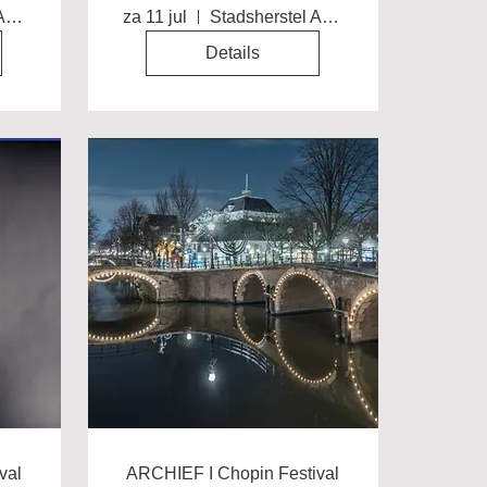
Clara Biermasz
Stadsherstel Amsterdam
za 11 jul
Stadsherstel Amsterdam
Details
val
ARCHIEF I Chopin Festival