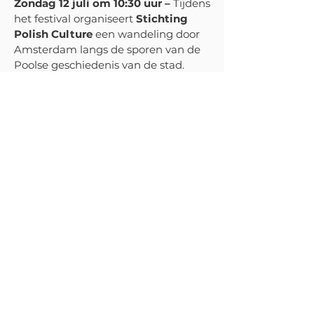
Zondag 12 juli om 10:30 uur –
Tijdens
het festival organiseert
Stichting
Polish Culture
een wandeling door
Amsterdam langs de sporen van de
Poolse geschiedenis van de stad
.
Meer informatie:
Ben je bekend met
de Poolse sporen in Amsterdam
Zondag 12 juli om 10:30 uur –
‘Chopin dans le matin’
-
Prijswinnaar van de International
Chopin Piano Competition for
Children and Youth in Szafarnia,
Polen
In het voorprogramma:
Fernando
Lourens & Jayden Ordoñez
(Prinses
Christina Concours)
Zondag 12 juli om 14:00 uur –
Polonaise promenade
Met o.a.
Masako Awaji, Stephan