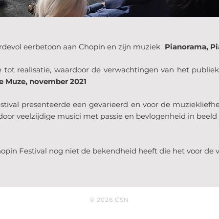
ardevol eerbetoon aan Chopin en zijn muziek.'
Pianorama, Pia
n idee tot realisatie, waardoor de verwachtingen van het pu
e Muze, november 2021
estival presenteerde een gevarieerd en voor de muzieklief
door veelzijdige musici met passie en bevlogenheid in beeld 
hopin Festival nog niet de bekendheid heeft die het voor de vo
© 2026 CSN